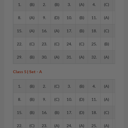
1.
(B)
2.
(B)
3.
(A)
4.
(C)
5.
8.
(A)
9.
(D)
10.
(B)
11.
(A)
12.
15.
(A)
16.
(A)
17.
(B)
18.
(C)
19.
22.
(C)
23.
(C)
24.
(C)
25.
(B)
26.
29.
(B)
30.
(A)
31.
(A)
32.
(A)
33.
Class 5 | Set - A
1.
(B)
2.
(C)
3.
(B)
4.
(A)
5.
8.
(B)
9.
(C)
10.
(D)
11.
(A)
12.
15.
(B)
16.
(B)
17.
(D)
18.
(C)
19.
22.
(C)
23.
(A)
24.
(A)
25.
(A)
26.