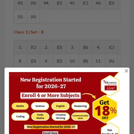
43.
(A)
44.
(D)
45.
(C)
46.
(D)
47.
50.
(A)
Class 1 | Set - B
1.
(C)
2.
(D)
3.
(B)
4.
(C)
5.
8.
(D)
9.
(D)
10.
(B)
11.
(A)
12.
×
15.
(D)
16.
(B)
17.
(C)
18.
(C)
19.
22.
(C)
23.
(C)
24.
(C)
25.
(C)
26.
29.
(A)
30.
(D)
31.
(A)
32.
(A)
33.
Class 2 | Set - B
1.
(C)
2.
(B)
3.
(D)
4.
(C)
5.