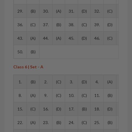
29.
(B)
30.
(A)
31.
(D)
32.
(C)
33.
36.
(C)
37.
(B)
38.
(C)
39.
(D)
40.
43.
(A)
44.
(A)
45.
(D)
46.
(C)
47.
50.
(B)
Class 6 | Set - A
1.
(B)
2.
(C)
3.
(D)
4.
(A)
5.
8.
(A)
9.
(C)
10.
(C)
11.
(B)
12.
15.
(C)
16.
(D)
17.
(B)
18.
(D)
19.
22.
(A)
23.
(B)
24.
(C)
25.
(B)
26.