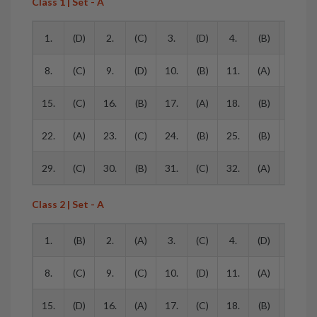
Class 1 | Set - A
1.
(D)
2.
(C)
3.
(D)
4.
(B)
5.
8.
(C)
9.
(D)
10.
(B)
11.
(A)
12.
15.
(C)
16.
(B)
17.
(A)
18.
(B)
19.
22.
(A)
23.
(C)
24.
(B)
25.
(B)
26.
29.
(C)
30.
(B)
31.
(C)
32.
(A)
33.
Class 2 | Set - A
1.
(B)
2.
(A)
3.
(C)
4.
(D)
5.
8.
(C)
9.
(C)
10.
(D)
11.
(A)
12.
15.
(D)
16.
(A)
17.
(C)
18.
(B)
19.