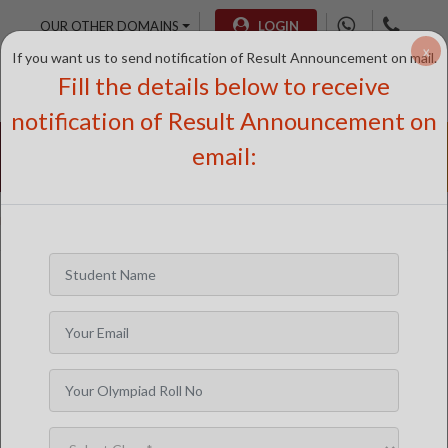
OUR OTHER DOMAINS
LOGIN
x
If you want us to send notification of Result Announcement on mail.
Fill the details below to receive
notification of Result Announcement on
Free Online
Online
Test Series
email:
SATURDAY TEST
LIVE CLASSES
TAKE A FREE TRIAL
>
>
Home
Answer Keys
ICSO
ICSO Answer Keys
WANT TO BE NOTIFIED OF YOUR
OLYMPIAD RESULTS?