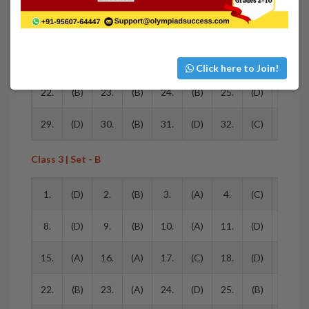
8.
(A)
9.
(B)
10.
(A)
11.
(C)
12.
15.
(B)
16.
(A)
17.
(A)
18.
(C)
19.
Click here to Join!
22.
(B)
23.
(B)
24.
(B)
25.
(D)
26.
29.
(D)
30.
(B)
31.
(D)
32.
(C)
33.
Class 3 | Set - B
1.
(D)
2.
(B)
3.
(A)
4.
(C)
5.
8.
(D)
9.
(B)
10.
(A)
11.
(D)
12.
15.
(A)
16.
(A)
17.
(C)
18.
(D)
19.
22.
(B)
23.
(A)
24.
(D)
25.
(B)
26.