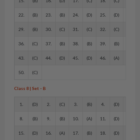
15.
(B)
16.
(D)
17.
(C)
18.
(C)
19.
22.
(B)
23.
(B)
24.
(D)
25.
(D)
26.
29.
(B)
30.
(C)
31.
(C)
32.
(C)
33.
36.
(C)
37.
(B)
38.
(B)
39.
(B)
40.
43.
(C)
44.
(D)
45.
(D)
46.
(A)
47.
50.
(C)
Class 8 | Set - B
1.
(D)
2.
(C)
3.
(B)
4.
(D)
5.
8.
(B)
9.
(B)
10.
(A)
11.
(D)
12.
15.
(D)
16.
(A)
17.
(B)
18.
(D)
19.