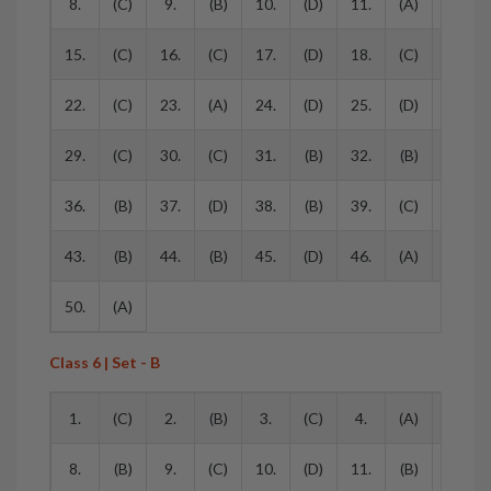
8.
(C)
9.
(B)
10.
(D)
11.
(A)
12.
15.
(C)
16.
(C)
17.
(D)
18.
(C)
19.
22.
(C)
23.
(A)
24.
(D)
25.
(D)
26.
29.
(C)
30.
(C)
31.
(B)
32.
(B)
33.
36.
(B)
37.
(D)
38.
(B)
39.
(C)
40.
43.
(B)
44.
(B)
45.
(D)
46.
(A)
47.
50.
(A)
Class 6 | Set - B
1.
(C)
2.
(B)
3.
(C)
4.
(A)
5.
8.
(B)
9.
(C)
10.
(D)
11.
(B)
12.