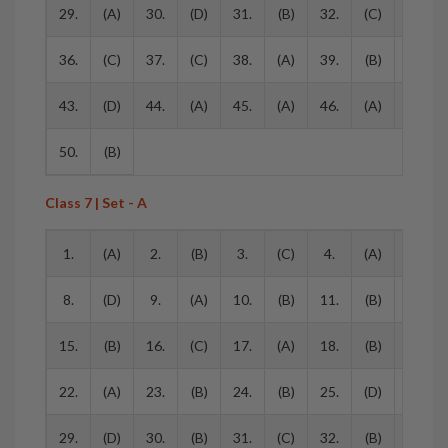
29.
(A)
30.
(D)
31.
(B)
32.
(C)
33.
36.
(C)
37.
(C)
38.
(A)
39.
(B)
40.
43.
(D)
44.
(A)
45.
(A)
46.
(A)
47.
50.
(B)
Class 7 | Set - A
1.
(A)
2.
(B)
3.
(C)
4.
(A)
5.
8.
(D)
9.
(A)
10.
(B)
11.
(B)
12.
15.
(B)
16.
(C)
17.
(A)
18.
(B)
19.
22.
(A)
23.
(B)
24.
(B)
25.
(D)
26.
29.
(D)
30.
(B)
31.
(C)
32.
(B)
33.