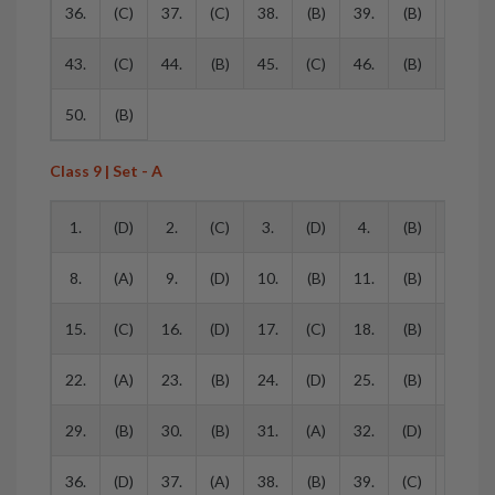
36.
(C)
37.
(C)
38.
(B)
39.
(B)
40.
43.
(C)
44.
(B)
45.
(C)
46.
(B)
47.
50.
(B)
Class 9 | Set - A
1.
(D)
2.
(C)
3.
(D)
4.
(B)
5.
8.
(A)
9.
(D)
10.
(B)
11.
(B)
12.
15.
(C)
16.
(D)
17.
(C)
18.
(B)
19.
22.
(A)
23.
(B)
24.
(D)
25.
(B)
26.
29.
(B)
30.
(B)
31.
(A)
32.
(D)
33.
36.
(D)
37.
(A)
38.
(B)
39.
(C)
40.