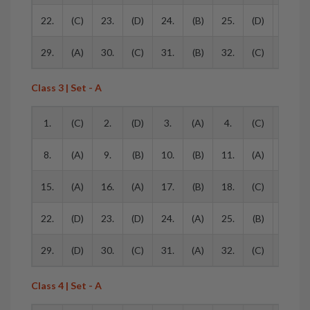
22.
(C)
23.
(D)
24.
(B)
25.
(D)
26.
29.
(A)
30.
(C)
31.
(B)
32.
(C)
33.
Class 3 | Set - A
1.
(C)
2.
(D)
3.
(A)
4.
(C)
5.
8.
(A)
9.
(B)
10.
(B)
11.
(A)
12.
15.
(A)
16.
(A)
17.
(B)
18.
(C)
19.
22.
(D)
23.
(D)
24.
(A)
25.
(B)
26.
29.
(D)
30.
(C)
31.
(A)
32.
(C)
33.
Class 4 | Set - A