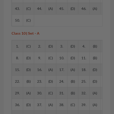
43.
(C)
44.
(A)
45.
(D)
46.
(A)
47.
50.
(C)
Class 10 | Set - A
1.
(C)
2.
(D)
3.
(D)
4.
(B)
5.
8.
(D)
9.
(C)
10.
(D)
11.
(B)
12.
15.
(D)
16.
(A)
17.
(A)
18.
(D)
19.
22.
(B)
23.
(D)
24.
(B)
25.
(D)
26.
29.
(A)
30.
(C)
31.
(B)
32.
(A)
33.
36.
(D)
37.
(A)
38.
(C)
39.
(A)
40.