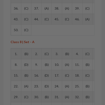
36.
(C)
37.
(A)
38.
(A)
39.
(C)
40.
43.
(C)
44.
(C)
45.
(C)
46.
(A)
47.
50.
(C)
Class 8 | Set - A
1.
(B)
2.
(C)
3.
(B)
4.
(C)
5.
8.
(D)
9.
(B)
10.
(A)
11.
(B)
12.
15.
(B)
16.
(D)
17.
(C)
18.
(C)
19.
22.
(A)
23.
(D)
24.
(A)
25.
(B)
26.
29.
(C)
30.
(B)
31.
(A)
32.
(B)
33.