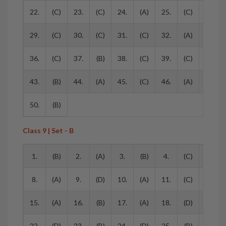
22.
(C)
23.
(C)
24.
(A)
25.
(C)
26.
29.
(C)
30.
(C)
31.
(C)
32.
(A)
33.
36.
(C)
37.
(B)
38.
(C)
39.
(C)
40.
43.
(B)
44.
(A)
45.
(C)
46.
(A)
47.
50.
(B)
Class 9 | Set - B
1.
(B)
2.
(A)
3.
(B)
4.
(C)
5.
8.
(A)
9.
(D)
10.
(A)
11.
(C)
12.
15.
(A)
16.
(B)
17.
(A)
18.
(D)
19.
22.
(D)
23.
(B)
24.
(D)
25.
(B)
26.