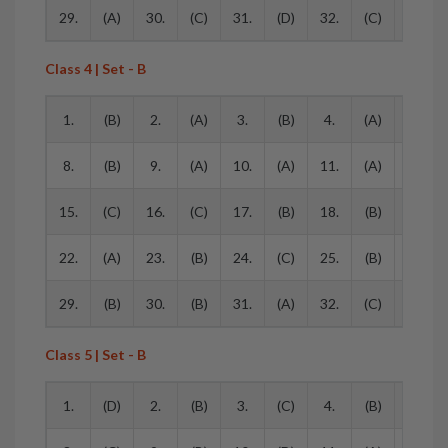
29.
(A)
30.
(C)
31.
(D)
32.
(C)
33.
Class 4 | Set - B
1.
(B)
2.
(A)
3.
(B)
4.
(A)
5.
8.
(B)
9.
(A)
10.
(A)
11.
(A)
12.
15.
(C)
16.
(C)
17.
(B)
18.
(B)
19.
22.
(A)
23.
(B)
24.
(C)
25.
(B)
26.
29.
(B)
30.
(B)
31.
(A)
32.
(C)
33.
Class 5 | Set - B
1.
(D)
2.
(B)
3.
(C)
4.
(B)
5.