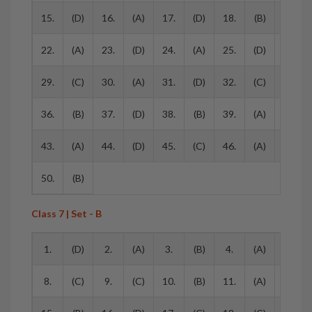
15.
(D)
16.
(A)
17.
(D)
18.
(B)
19.
22.
(A)
23.
(D)
24.
(A)
25.
(D)
26.
29.
(C)
30.
(A)
31.
(D)
32.
(C)
33.
36.
(B)
37.
(D)
38.
(B)
39.
(A)
40.
43.
(A)
44.
(D)
45.
(C)
46.
(A)
47.
50.
(B)
Class 7 | Set - B
1.
(D)
2.
(A)
3.
(B)
4.
(A)
5.
8.
(C)
9.
(C)
10.
(B)
11.
(A)
12.